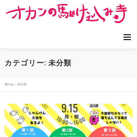
コ
ン
テ
ン
ツ
へ
メニュー
ス
キ
ッ
プ
ホーム
オカンの駆け込み寺®︎とは
カテゴリー:
未分類
お寺でできること
お寺のメニュー
お寺担当者紹介
ホーム
»
未分類
利用者の声
講演依頼
問い合わせ