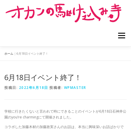
コ
ン
テ
ン
ツ
へ
メニュー
ス
キ
ッ
ホーム
»
6月18日イベント終了！
プ
ホーム
オカンの駆け込み寺®︎とは
6月18日イベント終了！
お寺でできること
お寺のメニュー
お寺担当者紹介
投稿日:
2022年6月18日
投稿者:
WPMASTER
利用者の声
講演依頼
問い合わせ
学校に行きたくないと言われて時にできることのイベントが6月18日石神井公
園のyou’re charmingにて開催されました。
コラボした加藤木材の加藤政実さんのお話は、本当に興味深いお話ばかりで