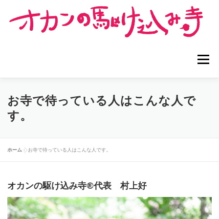
コ
ン
テ
ン
ツ
へ
メニュー
ス
キ
ッ
プ
ホーム
オカンの駆け込み寺®︎とは
お寺で待っている人はこんな人で
す。
お寺でできること
お寺のメニュー
お寺担当者紹介
ホーム
»
お寺で待っている人はこんな人です。
利用者の声
講演依頼
問い合わせ
オカンの駆け込み寺®︎代表 村上好