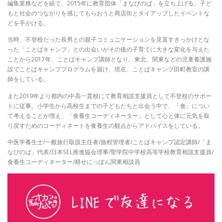
編集業務などを経て、2015年に教育団体「まなびのば」を立ち上げる。子ど
もと社会のつながりを感じてもらおうと商店街とタイアップしたイベントな
どを手がける。
当時、不登校だった長男との親子コミュニケーションを見直すきっかけとな
った「ことばキャンプ」との出会いがその後の子育てに大きな変化を与えた
ことから2017年、ことばキャンプ講師となり、東北、関東などの児童養護施
設でことばキャンププログラムを届け、現在、ことばキャンプ田町教室の講
師をしている。
また2019年より都内の中高一貫校にて教育相談支援員として不登校のサポー
トに従事。小学生から高校生までの子どもたちと出会う中で、「食」につい
て考えることが増え、「食養生コーディネーター」として心と体に元気を取
り戻すためのコーディネートを食養生の観点からアドバイスをしている。
中医学養生士/一般旅行取扱主任者/旅程管理者/ことばキャンプ認定講師/「ま
なびのば」代表/日本SEL推進協会理事/聖学院中学校高等学校教育相談支援員/
食養生コーディネーター/耕せにっぽん関東相談員